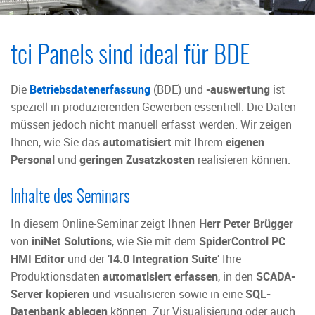
tci Panels sind ideal für BDE
Die
Betriebsdatenerfassung
(BDE) und
-auswertung
ist
speziell in produzierenden Gewerben essentiell. Die Daten
müssen jedoch nicht manuell erfasst werden. Wir zeigen
Ihnen, wie Sie das
automatisiert
mit Ihrem
eigenen
Personal
und
geringen Zusatzkosten
realisieren können.
Inhalte des Seminars
In diesem Online-Seminar zeigt Ihnen
Herr Peter Brügger
von
iniNet Solutions
, wie Sie mit dem
SpiderControl PC
HMI Editor
und der
‘I4.0 Integration Suite’
Ihre
Produktionsdaten
automatisiert erfassen
, in den
SCADA-
Server kopieren
und visualisieren sowie in eine
SQL-
Datenbank ablegen
können. Zur Visualisierung oder auch